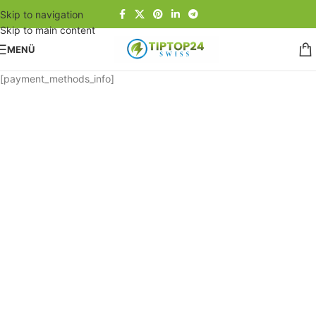
Skip to navigation
Skip to main content
MENÜ
[payment_methods_info]