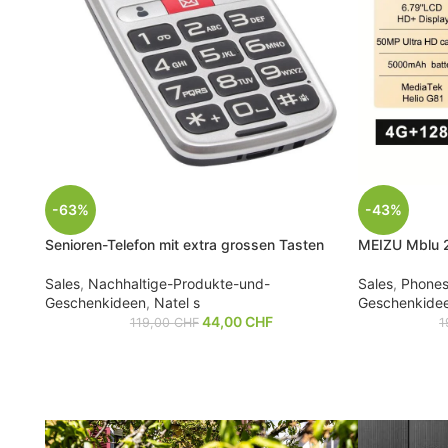
-63%
-43%
Senioren-Telefon mit extra grossen Tasten
MEIZU Mblu 
Sales
,
Nachhaltige-Produkte-und-
Sales
,
Phone
Geschenkideen
,
Natel s
Geschenkide
44,00
CHF
119,00
CHF
1