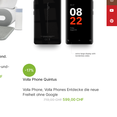
YouT
Pinte
end.
-und-
-17%
F
Volla Phone Quintus
Volla Phone
,
Volla Phones Entdecke die neue
Freiheit ohne Google
599,00
CHF
719,00
CHF