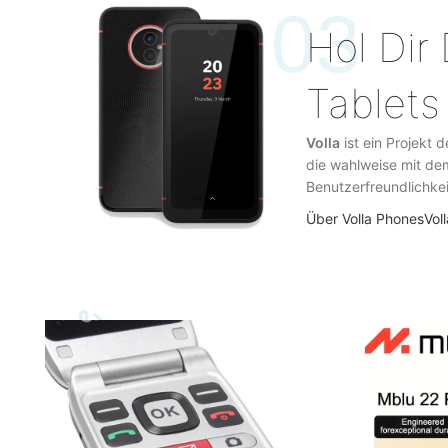
03
Hol Dir
Tablets
Volla
ist ein Projekt 
die wahlweise mit de
Benutzerfreundlichkei
Über Volla Phones
Vol