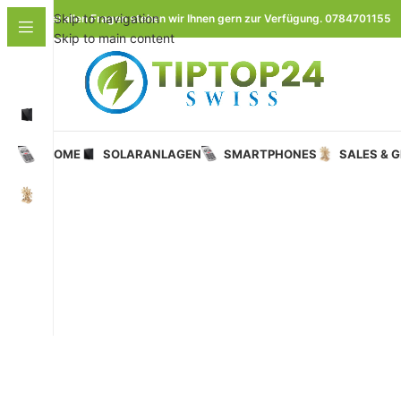
Skip to navigation
Bei allen Fragen stehen wir Ihnen gern zur Verfügung. 0784701155
Skip to main content
HOME
SOLARANLAGEN
SMARTPHONES
SALES & 