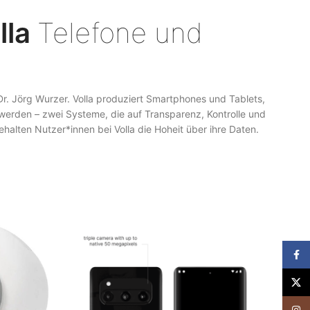
lla
Telefone und
Dr. Jörg Wurzer. Volla produziert Smartphones und Tablets,
 werden – zwei Systeme, die auf Transparenz, Kontrolle und
alten Nutzer*innen bei Volla die Hoheit über ihre Daten.
Face
X
Insta