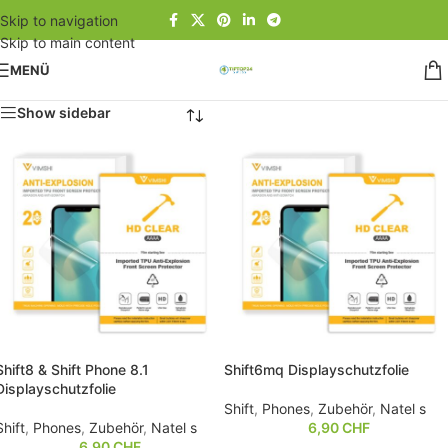
Skip to navigation
Skip to main content
MENÜ
Show sidebar
Shift8 & Shift Phone 8.1
Shift6mq Displayschutzfolie
Displayschutzfolie
Shift
,
Phones
,
Zubehör
,
Natel s
Shift
,
Phones
,
Zubehör
,
Natel s
6,90
CHF
6,90
CHF