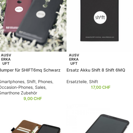
AUSV
AUSV
ERKA
ERKA
UFT
UFT
Bumper für SHIFT6mq Schwarz
Ersatz Akku Shift 8 Shift 6MQ
Smartphones
,
Shift
,
Phones
,
Ersatzteile
,
Shift
Occasion-Phones
,
Sales
,
17,00
CHF
Smarthone Zubehör
9,00
CHF