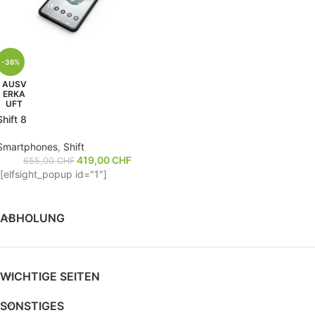
-36%
AUSV
ERKA
UFT
Shift 8
Smartphones
,
Shift
419,00
CHF
655,00
CHF
[elfsight_popup id="1"]
ABHOLUNG
WICHTIGE SEITEN
SONSTIGES