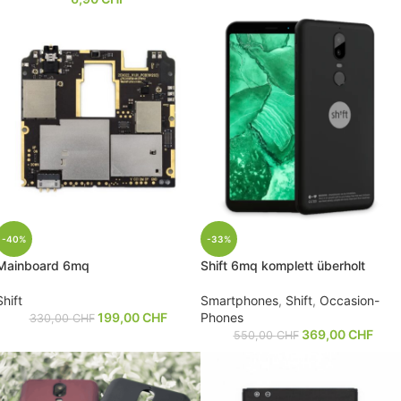
-40%
-33%
Mainboard 6mq
Shift 6mq komplett überholt
Shift
Smartphones
,
Shift
,
Occasion-
199,00
CHF
Phones
330,00
CHF
369,00
CHF
550,00
CHF