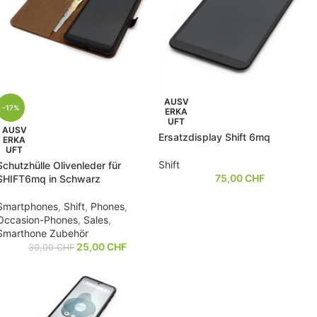
AUSV
-17%
ERKA
UFT
AUSV
Ersatzdisplay Shift 6mq
ERKA
UFT
Shift
Schutzhülle Olivenleder für
75,00
CHF
SHIFT6mq in Schwarz
Smartphones
,
Shift
,
Phones
,
Occasion-Phones
,
Sales
,
Smarthone Zubehör
25,00
CHF
30,00
CHF