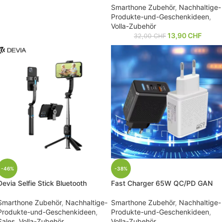
Smarthone Zubehör
,
Nachhaltige-
Produkte-und-Geschenkideen
,
Volla-Zubehör
13,90
CHF
32,00
CHF
-46%
-38%
Devia Selfie Stick Bluetooth
Fast Charger 65W QC/PD GAN
Smarthone Zubehör
,
Nachhaltige-
Smarthone Zubehör
,
Nachhaltige-
Produkte-und-Geschenkideen
,
Produkte-und-Geschenkideen
,
Sales
,
Volla-Zubehör
Volla-Zubehör