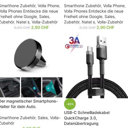
Smarthone Zubehör
,
Volla Phone
,
Smarthone Zubehör
,
Volla Phone
,
Volla Phones Entdecke die neue
Volla Phones Entdecke die neue
Freiheit ohne Google
,
Sales
,
Freiheit ohne Google
,
Sales
,
Zubehör
,
Natel s
,
Volla-Zubehör
Zubehör
,
Natel s
,
Volla-Zubehör
2,90
CHF
2,90
CHF
9,90
CHF
9,90
CHF
Der magnetischer Smartphone-
-40%
Halter für dein Auto.
USB-C Schnellladekabel
Smarthone Zubehör
,
Sales
,
Volla-
QuickCharge 3.0,
Zubehör
Datenübertragung