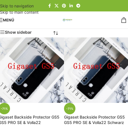
Skip to navigation
Skip to main content
MENÜ
Show sidebar
-71%
-71%
Gigaset Backside Protector GS5
Gigaset Backside Protector GS5
GS5 PRO SE & Volla22
GS5 PRO SE & Volla22 Schwarz