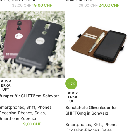
19,00
CHF
24,00
CHF
35,00
CHF
39,00
CHF
AUSV
-17%
ERKA
UFT
AUSV
Bumper für SHIFT6mq Schwarz
ERKA
UFT
Smartphones
,
Shift
,
Phones
,
Schutzhülle Olivenleder für
Occasion-Phones
,
Sales
,
SHIFT6mq in Schwarz
Smarthone Zubehör
9,00
CHF
Smartphones
,
Shift
,
Phones
,
Occasion-Phones
,
Sales
,