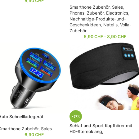
5,90
CHF
Smarthone Zubehör
,
Sales
,
Phones
,
Zubehör
,
Electronics
,
Nachhaltige-Produkte-und-
Geschenkideen
,
Natel s
,
Volla-
Zubehör
5,90
CHF
–
8,90
CHF
Auto Schnellladegerät
-57%
Schlaf und Sport Kopfhörer mit
Smarthone Zubehör
,
Sales
HD-Stereoklang,
6,90
CHF