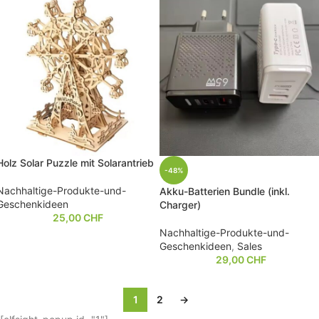
Holz Solar Puzzle mit Solarantrieb
-48%
Nachhaltige-Produkte-und-
Akku-Batterien Bundle (inkl.
Geschenkideen
Charger)
25,00
CHF
Nachhaltige-Produkte-und-
Geschenkideen
,
Sales
29,00
CHF
1
2
→