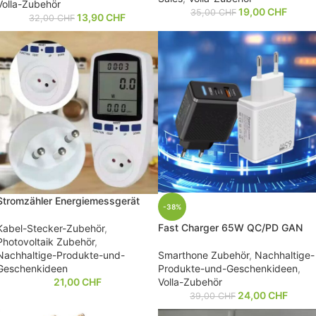
Volla-Zubehör
19,00
CHF
35,00
CHF
13,90
CHF
32,00
CHF
Stromzähler Energiemessgerät
-38%
Fast Charger 65W QC/PD GAN
Kabel-Stecker-Zubehör
,
Photovoltaik Zubehör
,
Smarthone Zubehör
,
Nachhaltige-
Nachhaltige-Produkte-und-
Produkte-und-Geschenkideen
,
Geschenkideen
Volla-Zubehör
21,00
CHF
24,00
CHF
39,00
CHF