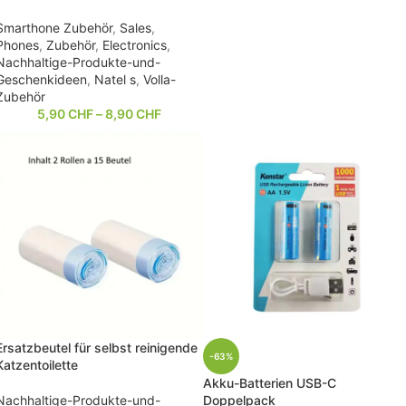
Smarthone Zubehör
,
Sales
,
Phones
,
Zubehör
,
Electronics
,
Nachhaltige-Produkte-und-
Geschenkideen
,
Natel s
,
Volla-
Zubehör
5,90
CHF
–
8,90
CHF
Ersatzbeutel für selbst reinigende
-63%
Katzentoilette
Akku-Batterien USB-C
Doppelpack
Nachhaltige-Produkte-und-