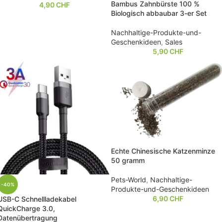
Bambus Zahnbürste 100 %
4,90
CHF
Biologisch abbaubar 3-er Set
Nachhaltige-Produkte-und-
Geschenkideen
,
Sales
5,90
CHF
Echte Chinesische Katzenminze
50 gramm
Pets-World
,
Nachhaltige-
-40%
Produkte-und-Geschenkideen
6,90
CHF
USB-C Schnellladekabel
QuickCharge 3.0,
Datenübertragung