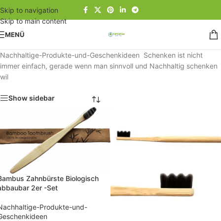
Skip to navigation
Skip to main content
MENÜ
Nachhaltige-Produkte-und-Geschenkideen Schenken ist nicht
immer einfach, gerade wenn man sinnvoll und Nachhaltig schenken
wil
Show sidebar
Bambus Zahnbürste Biologisch
abbaubar 2er -Set
Nachhaltige-Produkte-und-
Geschenkideen