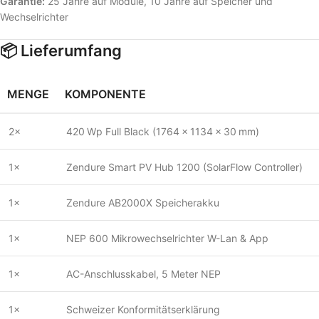
Garantie:
25 Jahre auf Module, 10 Jahre auf Speicher und
Wechselrichter
📦 Lieferumfang
MENGE
KOMPONENTE
2×
420 Wp Full Black (1764 × 1134 × 30 mm)
1×
Zendure Smart PV Hub 1200 (SolarFlow Controller)
1×
Zendure AB2000X Speicherakku
1×
NEP 600 Mikrowechselrichter W-Lan & App
1×
AC-Anschlusskabel, 5 Meter NEP
1×
Schweizer Konformitätserklärung