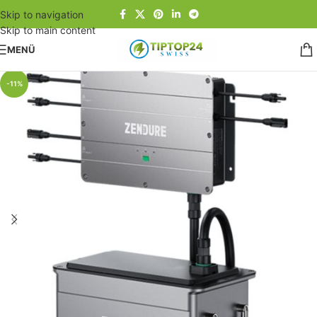
Skip to navigation
Skip to main content
MENÜ
Start
/
Solaranlagen
/
Balkonkraftwerke mit Batterie Speicher
-11%