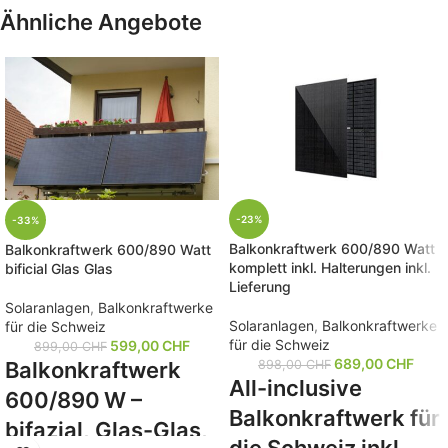
Ähnliche Angebote
-23%
-33%
Balkonkraftwerk 600/890 Watt
Balkonkraftwerk 600/890 Watt
komplett inkl. Halterungen inkl.
bificial Glas Glas
Lieferung
Solaranlagen
,
Balkonkraftwerke
Solaranlagen
,
Balkonkraftwerke
für die Schweiz
für die Schweiz
599,00
CHF
899,00
CHF
689,00
CHF
Balkonkraftwerk
898,00
CHF
All-inclusive
600/890 W –
Balkonkraftwerk für
bifazial, Glas-Glas,