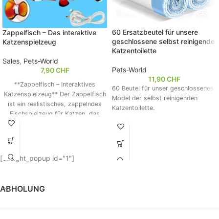
60 Ersatzbeutel für unsere
Zappelfisch – Das interaktive
geschlossene selbst reinigende
Katzenspielzeug
Katzentoilette
Sales
,
Pets-World
Pets-World
7,90
CHF
11,90
CHF
**Zappelfisch – Interaktives
60 Beutel für unser geschlossenes
Katzenspielzeug** Der Zappelfisch
Model der selbst reinigenden
ist ein realistisches, zappelndes
Katzentoilette.
Fischspielzeug für Katzen, das
über einen Bewegungssensor
aktiviert wird. Aus robustem,
waschbarem Plüsch gefertigt,
sorgt er für langen Spielspass. Der
[elfsight_popup id="1"]
Fisch ist wiederaufladbar (USB)
und verfügt über einen
Reißverschluss, sodass er mit
ABHOLUNG
Katzenminze gefüllt werden kann,
um die Katze zusätzlich zu
begeistern. Perfekt zur Förderung