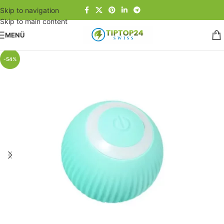
Skip to navigation
Skip to main content
MENÜ
Start
/
Pets-World
-54%