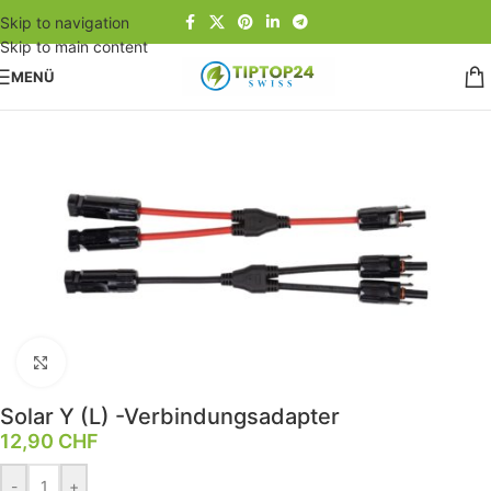
Skip to navigation
Skip to main content
MENÜ
Start
/
Photovoltaik
/
Solar-Zubehör
/
Kabel Stecker
Klick zum Vergrößern
Solar Y (L) -Verbindungsadapter
12,90
CHF
-
+