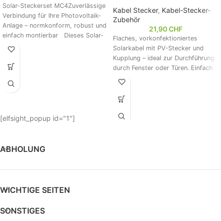
Solar-Steckerset MC4Zuverlässige
Kabel Stecker
,
Kabel-Stecker-
Verbindung für Ihre Photovoltaik-
Zubehör
Anlage – normkonform, robust und
21,90
CHF
einfach montierbar Dieses Solar-
Flaches, vorkonfektioniertes
Steckerset MC4 besteht aus 10
Solarkabel mit PV-Stecker und
PV-Stecker
Kupplung – ideal zur Durchführung
durch Fenster oder Türen. Einfach
zu montieren, flexibel,
wetterbeständig und kompatibel
mit gängigen PV-Systemen. Perfekt
für Balkonkraftwerke und mobile
Solaranlagen. Mit 6 mm²
[elfsight_popup id="1"]
Querschnitt für zuverlässige
Stromübertragung. Lieferumfang:
2x Kabel mit Stecker & Buchse.
ABHOLUNG
WICHTIGE SEITEN
SONSTIGES