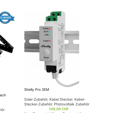
-17%
AUSV
ERKA
UFT
Solarp
oder F
Shelly Pro 3EM
dach
Photov
Solar-Zubehör
,
Kabel Stecker
,
Kabel-
Solarm
Stecker-Zubehör
,
Photovoltaik Zubehör
109,00
CHF
hör