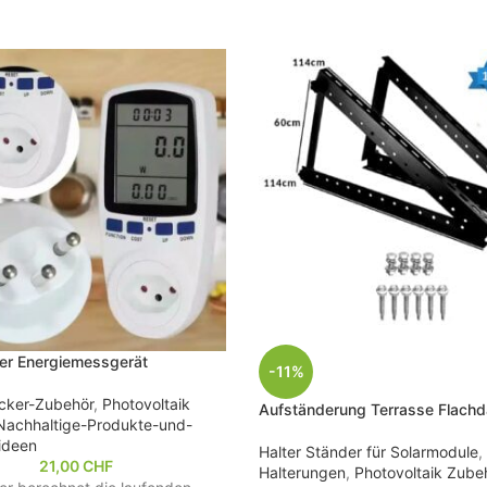
er Energiemessgerät
-11%
cker-Zubehör
,
Photovoltaik
Aufständerung Terrasse Flach
Nachhaltige-Produkte-und-
ideen
Halter Ständer für Solarmodule
,
21,00
CHF
Halterungen
,
Photovoltaik Zube