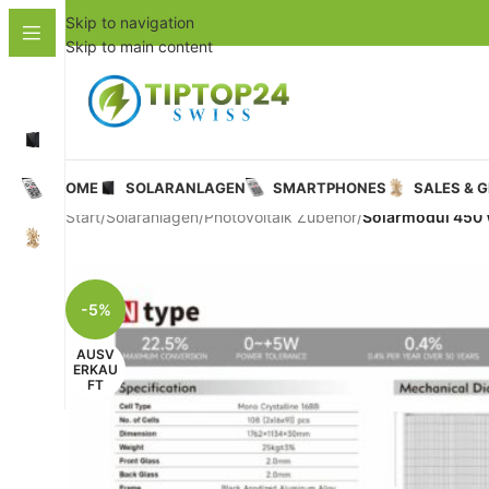
Skip to navigation
Skip to main content
HOME
SOLARANLAGEN
SMARTPHONES
SALES & 
Start
/
Solaranlagen
/
Photovoltaik Zubehör
/
Solarmodul 450 Wa
-5%
AUSV
ERKAU
FT