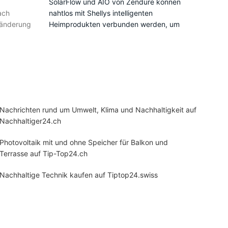
Sola
SolarFlow und AIO von Zendure können
ach
nahtlos mit Shellys intelligenten
Auf
tänderung
Heimprodukten verbunden werden, um
– Fü
die Solarenergienutzung weiter zu
ere
verbessern und das Einsparpotenzial des
ode
rung für
Solar Systems durch Echtzeit-
Diese 
Überwachung und intelligente
speziel
Leistungsregulierung zu maximieren.
Montag
*Unterstützte Shelly Produkte: Shelly Pro
Flachd
3EM, Shelly 3EM, Shelly Plus Plug S
Nachrichten rund um Umwelt, Klima und Nachhaltigkeit auf
System
Nachhaltiger24.ch
und übe
Stabili
Photovoltaik mit und ohne Speicher für Balkon und
Terrasse auf Tip-Top24.ch
Nachhaltige Technik kaufen auf Tiptop24.swiss