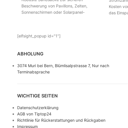
Stromzähl
Beschwerung von Pavillons, Zelten,
Kosten von
Sonnenschirmen oder Solarpanel-
das Einspa
Aufständerungen. Je Sack bis zu 15 kg –
für Kühls
60 kg Gesamtgewicht. Wetterfest, faltbar,
Computer,
wiederverwendbar.
[elfsight_popup id="1"]
ABHOLUNG
3074 Muri bei Bern, Blümlisalpstrasse 7, Nur nach
Terminabsprache
WICHTIGE SEITEN
Datenschutzerklärung
AGB von Tiptop24
Richtlinie für Rückerstattungen und Rückgaben
Impressum