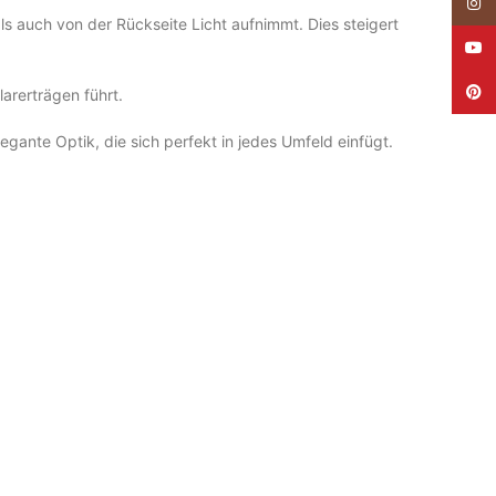
Insta
ls auch von der Rückseite Licht aufnimmt. Dies steigert
YouT
Pinte
arerträgen führt.
gante Optik, die sich perfekt in jedes Umfeld einfügt.