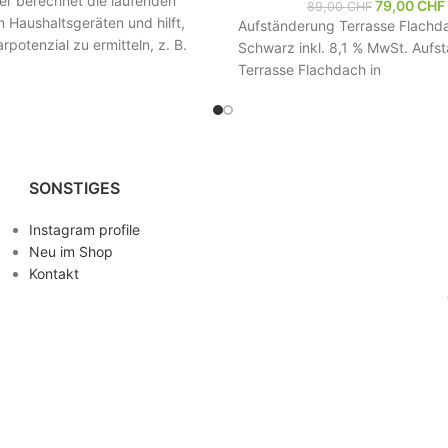
er berechnet die laufenden
79,00
CHF
89,00
CHF
 Haushaltsgeräten und hilft,
Aufständerung Terrasse Flachd
rpotenzial zu ermitteln, z. B.
Schwarz inkl. 8,1 % MwSt. Aufs
chränke, Waschmaschinen,
Terrasse Flachdach in
 Fernseher
Schwarz passgenau für alle uns
Balkonkraftwerke Solide Ausfüh
sturmsichere
SONSTIGES
Instagram profile
Neu im Shop
Kontakt