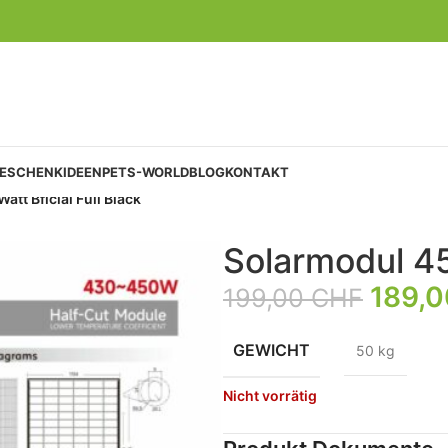
GESCHENKIDEEN
PETS-WORLD
BLOG
KONTAKT
tt Bficial Full Black
Solarmodul 450
189,
199,00
CHF
GEWICHT
50 kg
Nicht vorrätig