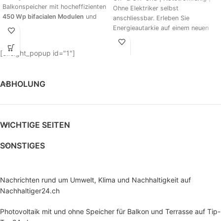
Balkonspeicher mit hocheffizienten
Ohne Elektriker selbst
450 Wp bifacialen Modulen
und
anschliessbar. Erleben Sie
dem bewährten
NEP 600
. Tagsüber
Energieautarkie auf einem neuen
läuft die PV-Leistung über den
Niveau. Dieses System ist
Marstek zum Mikro-WR und
[elfsight_popup id="1"]
versorgt deinen Haushalt;
Überschüsse werden im
LiFePO₄-
Speicher (2,24 kWh)
gepuffert und
ABHOLUNG
stehen abends/nachts bereit. Der
B2500-D bietet
2 MPPT mit bis zu
1600 W PV-Eingang
, Plug-&-Play
via
MC4 Ein-/Ausgänge
, App-
WICHTIGE SEITEN
Monitoring (WLAN/Bluetooth) und
ist modular
bis 6,72 kWh
SONSTIGES
erweiterbar.
Einfache Installation
– in wenigen
Nachrichten rund um Umwelt, Klima und Nachhaltigkeit auf
Minuten
Nachhaltiger24.ch
betriebsbereit
Photovoltaik mit und ohne Speicher für Balkon und Terrasse auf Tip-