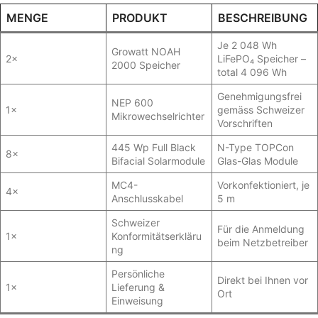
MENGE
PRODUKT
BESCHREIBUNG
Je 2 048 Wh
Growatt NOAH
2×
LiFePO₄ Speicher –
2000 Speicher
total 4 096 Wh
Genehmigungsfrei
NEP 600
1×
gemäss Schweizer
Mikrowechselrichter
Vorschriften
445 Wp Full Black
N-Type TOPCon
8×
Bifacial Solarmodule
Glas-Glas Module
MC4-
Vorkonfektioniert, je
4×
Anschlusskabel
5 m
Schweizer
Für die Anmeldung
1×
Konformitätserkläru
beim Netzbetreiber
ng
Persönliche
Direkt bei Ihnen vor
1×
Lieferung &
Ort
Einweisung