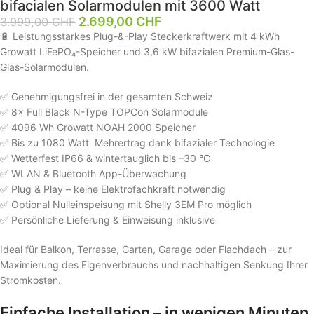
bifacialen Solarmodulen mit 3600 Watt
2.699,00
CHF
3.999,00
CHF
🔋 Leistungsstarkes Plug-&-Play Steckerkraftwerk mit 4 kWh
Growatt LiFePO₄-Speicher und 3,6 kW bifazialen Premium-Glas-
Glas-Solarmodulen.
✅ Genehmigungsfrei in der gesamten Schweiz
✅ 8× Full Black N-Type TOPCon Solarmodule
✅ 4096 Wh Growatt NOAH 2000 Speicher
✅ Bis zu 1080 Watt Mehrertrag dank bifazialer Technologie
✅ Wetterfest IP66 & wintertauglich bis –30 °C
✅ WLAN & Bluetooth App-Überwachung
✅ Plug & Play – keine Elektrofachkraft notwendig
✅ Optional Nulleinspeisung mit Shelly 3EM Pro möglich
✅ Persönliche Lieferung & Einweisung inklusive
Ideal für Balkon, Terrasse, Garten, Garage oder Flachdach – zur
Maximierung des Eigenverbrauchs und nachhaltigen Senkung Ihrer
Stromkosten.
Einfache Installation – in wenigen Minuten