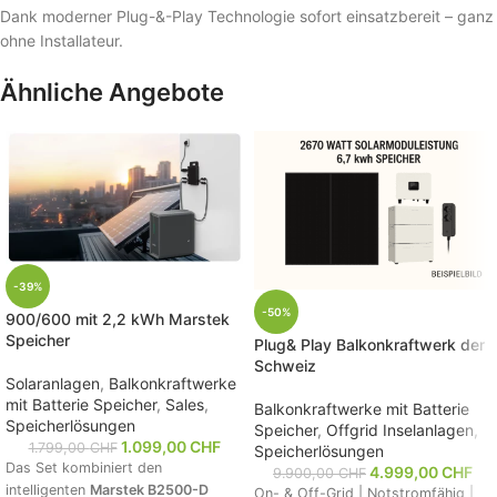
Dank moderner Plug-&-Play Technologie sofort einsatzbereit – ganz
ohne Installateur.
Ähnliche Angebote
-39%
-50%
900/600 mit 2,2 kWh Marstek
Speicher
Plug& Play Balkonkraftwerk der
Schweiz
Solaranlagen
,
Balkonkraftwerke
mit Batterie Speicher
,
Sales
,
Balkonkraftwerke mit Batterie
Speicherlösungen
Speicher
,
Offgrid Inselanlagen
,
1.099,00
CHF
1.799,00
CHF
Speicherlösungen
Das Set kombiniert den
4.999,00
CHF
9.900,00
CHF
intelligenten
Marstek B2500-D
On- & Off-Grid | Notstromfähig |