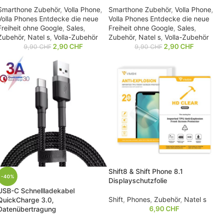
Smarthone Zubehör
,
Volla Phone
,
Smarthone Zubehör
,
Volla Phone
,
Volla Phones Entdecke die neue
Volla Phones Entdecke die neue
Freiheit ohne Google
,
Sales
,
Freiheit ohne Google
,
Sales
,
Zubehör
,
Natel s
,
Volla-Zubehör
Zubehör
,
Natel s
,
Volla-Zubehör
2,90
CHF
2,90
CHF
9,90
CHF
9,90
CHF
Shift8 & Shift Phone 8.1
-40%
Displayschutzfolie
USB-C Schnellladekabel
Shift
,
Phones
,
Zubehör
,
Natel s
QuickCharge 3.0,
6,90
CHF
Datenübertragung