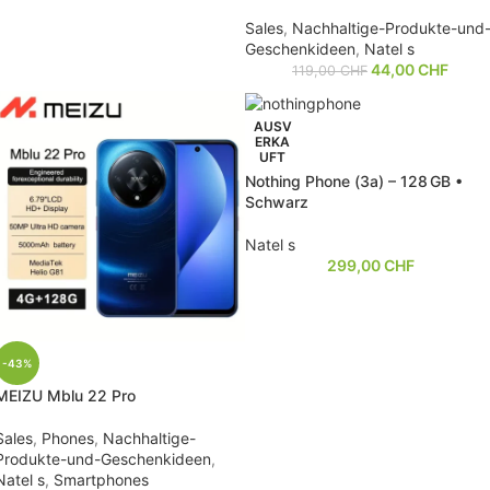
Sales
,
Nachhaltige-Produkte-und
Geschenkideen
,
Natel s
44,00
CHF
119,00
CHF
AUSV
ERKA
UFT
Nothing Phone (3a) – 128 GB •
Schwarz
Natel s
299,00
CHF
-43%
MEIZU Mblu 22 Pro
Sales
,
Phones
,
Nachhaltige-
Produkte-und-Geschenkideen
,
Natel s
,
Smartphones