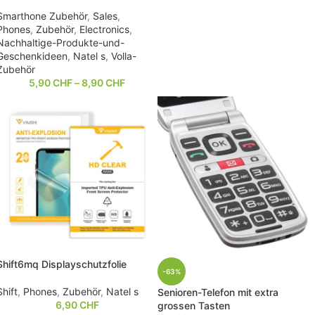
Smarthone Zubehör
,
Sales
,
Phones
,
Zubehör
,
Electronics
,
Nachhaltige-Produkte-und-
Geschenkideen
,
Natel s
,
Volla-
Zubehör
5,90
CHF
–
8,90
CHF
Shift6mq Displayschutzfolie
-63%
Shift
,
Phones
,
Zubehör
,
Natel s
Senioren-Telefon mit extra
6,90
CHF
grossen Tasten