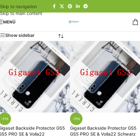
Skip to navigation
Skip to main content
MENÜ
Show sidebar
-71%
-71%
Gigaset Backside Protector GS5
Gigaset Backside Protector GS5
GS5 PRO SE & Volla22
GS5 PRO SE & Volla22 Schwarz