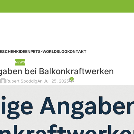
GESCHENKIDEEN
PETS-WORLD
BLOG
KONTAKT
NEWS
ngaben bei Balkonkraftwerken
0
Rupert Spoddig
An Juli 25, 2025