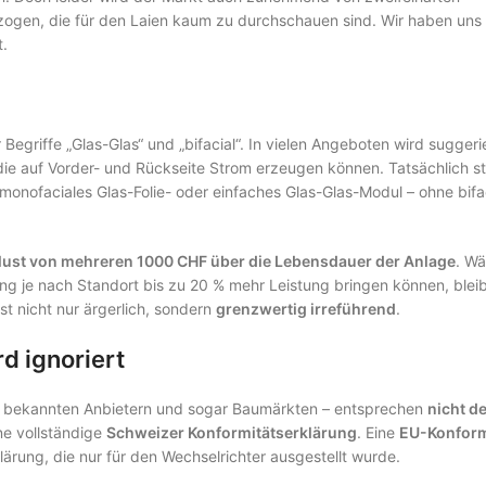
gen, die für den Laien kaum zu durchschauen sind. Wir haben uns
t.
Begriffe „Glas-Glas“ und „bifacial“. In vielen Angeboten wird suggeri
die auf Vorder- und Rückseite Strom erzeugen können. Tatsächlich st
 monofaciales Glas-Folie- oder einfaches Glas-Glas-Modul – ohne bifa
erlust von mehreren 1000 CHF über die Lebensdauer der Anlage
. W
ng je nach Standort bis zu 20 % mehr Leistung bringen können, bleib
ist nicht nur ärgerlich, sondern
grenzwertig irreführend
.
d ignoriert
n bekannten Anbietern und sogar Baumärkten – entsprechen
nicht d
ine vollständige
Schweizer Konformitätserklärung
. Eine
EU-Konformi
ärung, die nur für den Wechselrichter ausgestellt wurde.