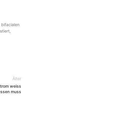
 bifacialen
tiert,
Älter
Strom weiss
iessen muss