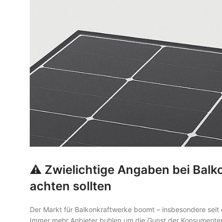
⚠️ Zwielichtige Angaben bei Bal
achten sollten
Der Markt für Balkonkraftwerke boomt – insbesondere seit
Immer mehr Anbieter buhlen um die Gunst der Konsumenten