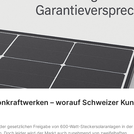
konkraftwerken – worauf Schweizer Ku
 der gesetzlichen Freigabe von 600-Watt-Steckersolaranlagen in der
. Doch leider wird der Markt auch zunehmend von zweifelhaften