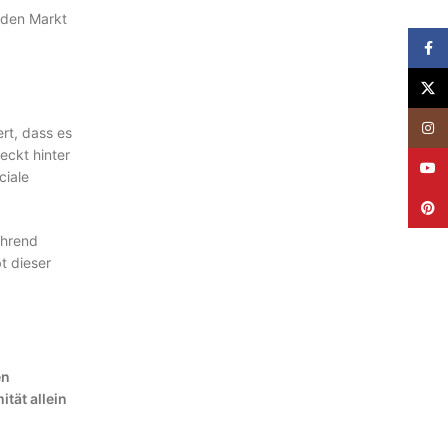
 den Markt
Face
X
Insta
ert, dass es
eckt hinter
YouT
ciale
Pinte
ährend
t dieser
en
tät allein