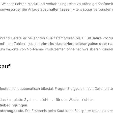
 Wechselrichter, Modul und Verkabelung) eine vollständige Konformi
tromversorger die Anlage
abschalten lassen
– teils sogar verbunden 
hrend Hersteller bei echten Qualitätsmodulen bis zu
30 Jahre Produ
hnlichen Zahlen – jedoch
ohne konkrete Herstellerangaben oder rea
bei um Importe von No-Name-Produzenten ohne nachweisbaren Kunde
kauf!
eutet nicht automatisch bifacial. Fragen Sie gezielt nach Datenblätt
das komplette System – nicht nur für den Wechselrichter.
ntiebedingungen.
unterangebote.
Die Ersparnis beim Kauf kann Sie später teuer zu ste