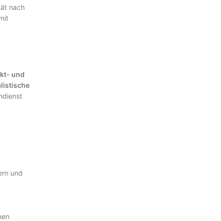
tät nach
mit
kt- und
listische
ndienst
ern und
hen