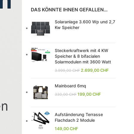
DAS KÖNNTE IHNEN GEFALLEN…
Solaranlage 3.600 Wp und 2,7
Kw Speicher
Steckerkraftwerk mit 4 KW
Speicher & 8 bifacialen
Solarmodulen mit 3600 Watt
2.699,00
CHF
3.999,00
CHF
Mainboard 6mq
199,00
CHF
330,00
CHF
Aufständerung Terrasse
Flachdach 2 Module
149,00
CHF