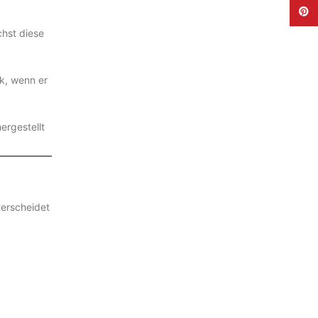
Pinte
chst diese
nk, wenn er
ergestellt
terscheidet