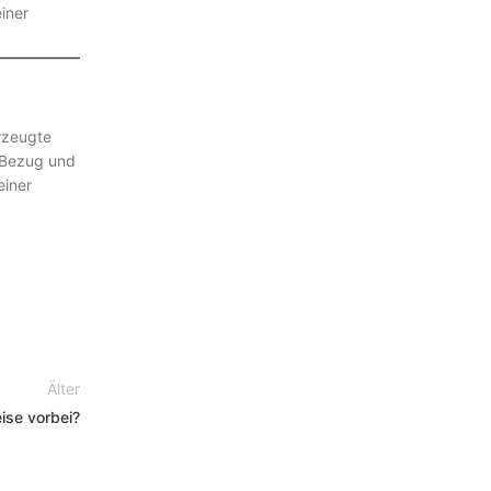
iner
rzeugte
n Bezug und
einer
Älter
eise vorbei?