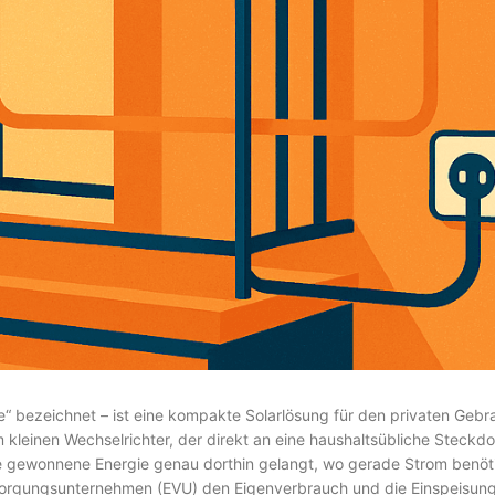
ge“ bezeichnet – ist eine kompakte Solarlösung für den privaten Gebr
kleinen Wechselrichter, der direkt an eine haushaltsübliche Steckd
die gewonnene Energie genau dorthin gelangt, wo gerade Strom benöti
orgungsunternehmen (EVU) den Eigenverbrauch und die Einspeisung