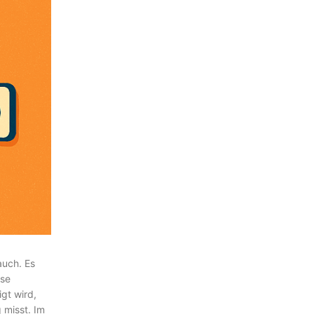
auch. Es
ose
gt wird,
 misst. Im