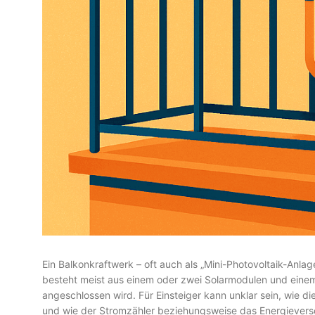
Ein Balkonkraftwerk – oft auch als „Mini-Photovoltaik-Anla
besteht meist aus einem oder zwei Solarmodulen und einem 
angeschlossen wird. Für Einsteiger kann unklar sein, wie 
und wie der Stromzähler beziehungsweise das Energievers