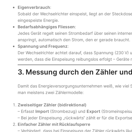
Eigenverbrauch
:
Sobald der Wechselrichter einspeist, liegt an der Steckdos
eingespeiste Energie.
Bedarfsabhängiges Fliessen
:
Jedes Gerät regelt seinen Strombedarf über seinen internen
anspringt, automatisch den Strom, den er gerade braucht.
Spannung und Frequenz
:
Der Wechselrichter achtet darauf, dass Spannung (230 V) 
werden, dass die Einspeisung reibungslos erfolgt – Geräte
3. Messung durch den Zähler un
Damit das Energieversorgungsunternehmen weiß, wie viel Si
man meistens zwei Zählermodelle:
Zweiseitiger Zähler (bidirektional)
– Erfasst
Import
(Strombezug) und
Export
(Stromeinspeisu
– Bei jeder Einspeisung „rückwärts“ zählt er für die Exportse
Einfacher Zähler mit Rücklaufsperre
– Verhindert, dass bei Einspeisung der Zähler rückwärts läu