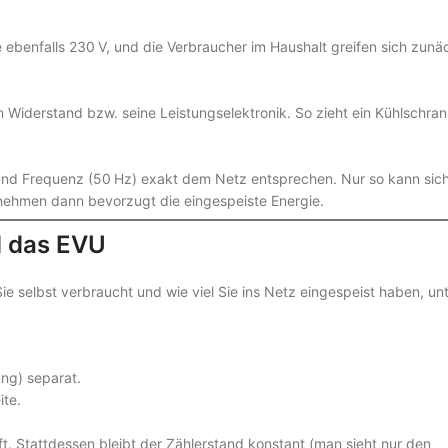
e ebenfalls 230 V, und die Verbraucher im Haushalt greifen sich zunä
 Widerstand bzw. seine Leistungselektronik. So zieht ein Kühlschra
und Frequenz (50 Hz) exakt dem Netz entsprechen. Nur so kann sich
 nehmen dann bevorzugt die eingespeiste Energie.
d das EVU
e selbst verbraucht und wie viel Sie ins Netz eingespeist haben, un
ng) separat.
ite.
ft. Stattdessen bleibt der Zählerstand konstant (man sieht nur den