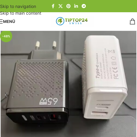
Skip to navigation
Skip to main content
MENÜ
Start
/
Sales
-48%