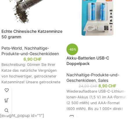
Echte Chinesische Katzenminze
50 gramm
Pets-World
,
Nachhaltige-
-63%
Produkte-und-Geschenkideen
Akku-Batterien USB-C
6,90
CHF
Doppelpack
Beschreibung: Gönnen Sie Ihrer
Katze das natürliche Vergnügen
Nachhaltige-Produkte-und-
von hochwertiger, getrockneter
Geschenkideen
,
Sales
Katzenminze! Unsere getrocknete
8,90
CHF
24,00
CHF
Katzenminze ist zu 100 % natürlich
Wiederaufladbare USB-C-Lithium-
Ionen-Akkus (1,5 V) im AA-Format
(2 500 mWh) und AAA-Format
(600 mWh). Bis zu 1 000× direkt
per USB-C wiederaufladbar – ganz
[elfsight_popup id="1"]
ohne externes Ladegerät.
Permanente 1,5 V Spannung,