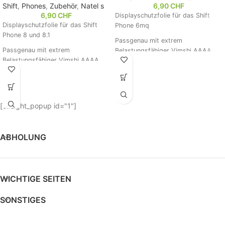
Shift
,
Phones
,
Zubehör
,
Natel s
6,90
CHF
6,90
CHF
Displayschutzfolie für das Shift
Displayschutzfolie für das Shift
Phone 6mq
Phone 8 und 8.1
Passgenau mit extrem
Passgenau mit extrem
Belastungsfähiger Vimshi AAAA
Belastungsfähiger Vimshi AAAA
Panzerschutzfolie Schützt
Panzerschutzfolie Schützt
zuverlässig vor Kratzern und
zuverlässig vor Kratzern und
Stürzen.
Stürzen.
Die Folie wird direkt bei uns im
[elfsight_popup id="1"]
Die Folie wird direkt bei uns im
Haus Passgenau geschnitten und
Haus Passgenau geschnitten und
am gleichen Tag versendet, wir
am gleichen Tag versendet, wir
bieten übrigens auch nach Wunsch
bieten übrigens auch nach Wunsch
ABHOLUNG
bedruckte Folien für die Rückseite
bedruckte Folien für die Rückseite
Ihres Shift Phones an.
Ihres Shift Phones an.
WICHTIGE SEITEN
SONSTIGES