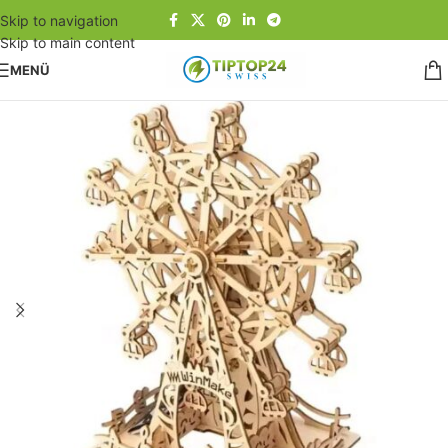
Skip to navigation
Skip to main content
MENÜ
Start
/
Nachhaltige-Produkte-und-Geschenkideen