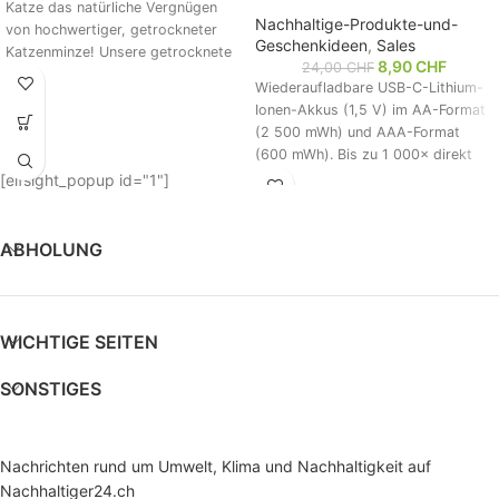
Katze das natürliche Vergnügen
Nachhaltige-Produkte-und-
von hochwertiger, getrockneter
Geschenkideen
,
Sales
Katzenminze! Unsere getrocknete
8,90
CHF
24,00
CHF
Katzenminze ist zu 100 % natürlich
Wiederaufladbare USB-C-Lithium-
Ionen-Akkus (1,5 V) im AA-Format
(2 500 mWh) und AAA-Format
(600 mWh). Bis zu 1 000× direkt
per USB-C wiederaufladbar – ganz
[elfsight_popup id="1"]
ohne externes Ladegerät.
Permanente 1,5 V Spannung,
integrierter Überlade- und
ABHOLUNG
Kurzschlussschutz.
Umweltfreundlich (keine
Schwermetalle) und ideal für
Fernbedienungen, kabellose Mäuse
WICHTIGE SEITEN
und Spielzeug..
SONSTIGES
Inhalt 2 Akkus inklusive USB Kabel
zum gleichzeitigen aufladen beider
Batterien.
Nachrichten rund um Umwelt, Klima und Nachhaltigkeit auf
Nachhaltiger24.ch