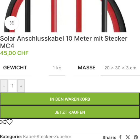
Klick zum Vergrößern
Solar Anschlusskabel 10 Meter mit Stecker
MC4
45,00
CHF
GEWICHT
MASSE
1 kg
20 × 30 × 3 cm
-
+
IN DEN WARENKORB
JETZT KAUFEN
Kategorie:
Kabel-Stecker-Zubehör
Share: