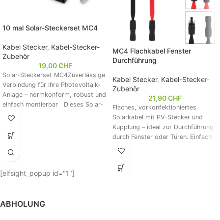
10 mal Solar-Steckerset MC4
Kabel Stecker
,
Kabel-Stecker-
MC4 Flachkabel Fenster
Zubehör
Durchführung
19,00
CHF
Solar-Steckerset MC4Zuverlässige
Kabel Stecker
,
Kabel-Stecker-
Verbindung für Ihre Photovoltaik-
Zubehör
Anlage – normkonform, robust und
21,90
CHF
einfach montierbar Dieses Solar-
Flaches, vorkonfektioniertes
Steckerset MC4 besteht aus 10
Solarkabel mit PV-Stecker und
PV-Stecker
Kupplung – ideal zur Durchführung
durch Fenster oder Türen. Einfach
zu montieren, flexibel,
wetterbeständig und kompatibel
mit gängigen PV-Systemen. Perfekt
[elfsight_popup id="1"]
für Balkonkraftwerke und mobile
Solaranlagen. Mit 6 mm²
Querschnitt für zuverlässige
ABHOLUNG
Stromübertragung. Lieferumfang:
2x Kabel mit Stecker & Buchse.