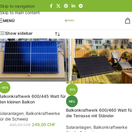
Skip to navigation
Skip to main content
MENÜ
Show sidebar
-50%
-51%
Balkonkraftwerk 600/445 Watt für
den kleinen Balkon
NEU
Balkonkraftwerk 600/460 Watt fü
Solaranlagen
,
Balkonkraftwerke
die Terrasse mit Ständer
für die Schweiz
249,00
CHF
499,00
CHF
Solaranlagen
,
Balkonkraftwerke