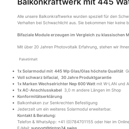
Balkonkraftwerk mit 445 Wa
Alle unsere Balkonkraftwerke wurden speziell für den Schw
Verhalten bei Schwachlicht aus. Sie bekommen hier keine bi
Bifaziale Module erzeugen im Vergleich zu klassischen 
Mit über 20 Jahren Photovoltaik Erfahrung, stehen wir Ihne
Paketinhalt
1x Solarmodul mit 445 Wp Glas/Glas höchste Qualität
Gr
Voll schwarz bifacial,
30 Jahre Produktgarantie
1x Marken Wechselrichter Nep 600 Watt
mit W-LAN und A
1x AC-Anschlusskabel
3,0 m andere Längen im Shop
Konformitätserklärung
Balkonhaken zur Senkrechten Befestigung
Jederzeit um ein weiteres Solarmodul erweiterbar.
Kontakt & Beratung:
Telefon & WhatsApp: +41 (0)784701155 oder hier im Onlin
E-Mail:
support@tiptop24.swiss