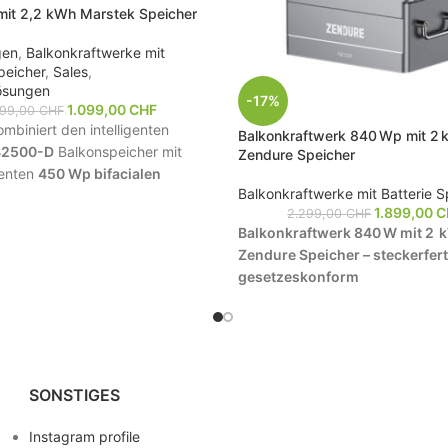
it 2,2 kWh Marstek Speicher
gen
,
Balkonkraftwerke mit
peicher
,
Sales
,
ösungen
-17%
1.099,00
CHF
799,00
CHF
mbiniert den intelligenten
Balkonkraftwerk 840 Wp mit 2
B2500-D
Balkonspeicher mit
Zendure Speicher
ienten
450 Wp bifacialen
Balkonkraftwerke mit Batterie S
und dem bewährten
NEP 600
.
1.899,00
C
2.299,00
CHF
läuft die PV-Leistung über den
Balkonkraftwerk 840 W mit 2 
um Mikro-WR und versorgt
Zendure Speicher – steckerfert
ushalt; Überschüsse werden im
gesetzeskonform
peicher (2,24 kWh)
gepuffert
n abends/nachts bereit. Der
Leistungsstarkes Plug & Play
bietet
2 MPPT mit bis zu 1600
Solarkraftwerk mit 2 × 420 Wp F
gang
, Plug-&-Play via
MC4
Modulen, NEP 600 Wechselrich
gänge
, App-Monitoring
Zendure SolarFlow Speicher (1 
SONSTIGES
etooth) und ist modular
bis
Ideal für Balkon, Terrasse oder 
erweiterbar.
erzeugen Sie Ihren eigenen St
Instagram profile
und nutzen Sie ihn auch nachts.