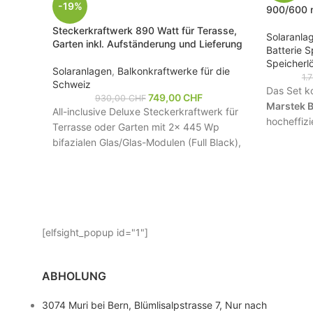
-19%
900/600 m
Steckerkraftwerk 890 Watt für Terasse,
Solaranla
Garten inkl. Aufständerung und Lieferung
Batterie S
Speicherl
Solaranlagen
,
Balkonkraftwerke für die
1.
Schweiz
Das Set ko
749,00
CHF
930,00
CHF
Marstek 
All-inclusive Deluxe Steckerkraftwerk für
hocheffiz
Terrasse oder Garten mit 2x 445 Wp
Modulen
bifazialen Glas/Glas-Modulen (Full Black),
Tagsüber 
600 W NEP-Wechselrichter, Schwarze
Marstek z
Aufständerung, Kabel und
Schweizer
deinen Ha
Konformitätserklärung
. Lieferung
LiFePO₄-S
versandkostenfrei
. Barzahlung möglich.
und stehe
Plug&Play
B2500-D 
[elfsight_popup id="1"]
Kontakt & Beratung:
W PV-Ein
Telefon & WhatsApp: +41 (0)784701155
Ein-/Aus
oder hier im Online Chat unter
Kontakt
ABHOLUNG
(WLAN/Blu
E-Mail:
support@tiptop24.swiss
6,72 kWh
3074 Muri bei Bern, Blümlisalpstrasse 7, Nur nach
Versand oder kostenlose Abholung in