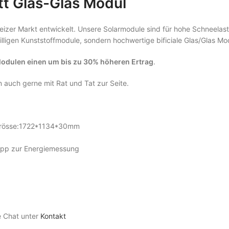
tt Glas-Glas Modul
eizer Markt entwickelt. Unsere Solarmodule sind für hohe Schneelas
lligen Kunststoffmodule, sondern hochwertige bificiale Glas/Glas Mod
Modulen einen um bis zu 30% höheren Ertrag
.
n auch gerne mit Rat und Tat zur Seite.
össe:1722*1134*30mm
pp zur Energiemessung
e Chat unter
Kontakt