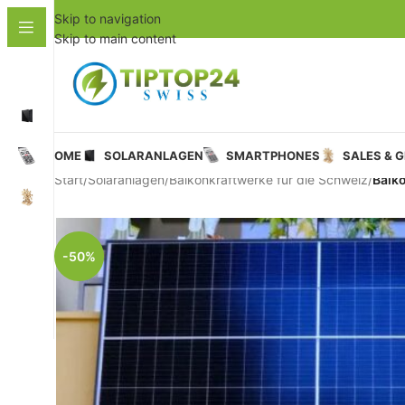
Skip to navigation
Skip to main content
HOME
SOLARANLAGEN
SMARTPHONES
SALES & 
Start
/
Solaranlagen
/
Balkonkraftwerke für die Schweiz
/
Balko
-50%