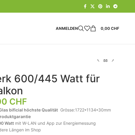
ANMELDEN
0,00
CHF
erk 600/445 Watt für
alkon
00
CHF
as bificial höchste Qualität
Grösse:1722*1134*30mm
Produktgarantie
00 Watt
mit W-LAN und App zur Energiemessung
ere Längen im Shop