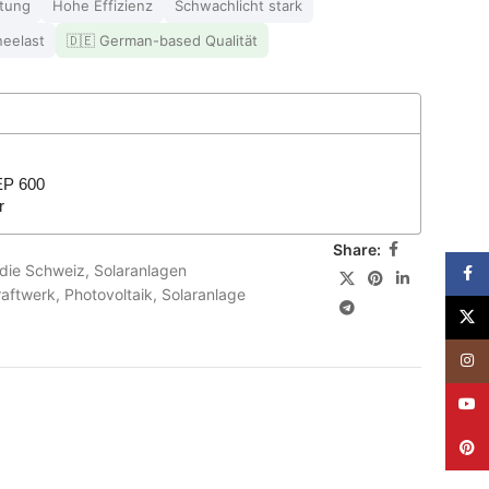
stung
Hohe Effizienz
Schwachlicht stark
neelast
🇩🇪 German-based Qualität
EP 600
r
Share:
 die Schweiz
,
Solaranlagen
Face
raftwerk
,
Photovoltaik
,
Solaranlage
X
Insta
YouT
Pinte