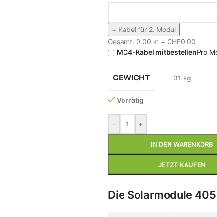
+ Kabel für 2. Modul
Gesamt:
0.00
m = CHF
0.00
MC4-Kabel mitbestellen
Pro M
GEWICHT
31 kg
Vorrätig
-
+
IN DEN WARENKORB
JETZT KAUFEN
Die Solarmodule 405