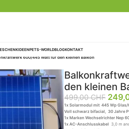
GESCHENKIDEEN
PETS-WORLD
BLOG
KONTAKT
nkraftwerk 600/445 Watt für den kleinen Balkon
Balkonkraftw
den kleinen B
249,
499,00
CHF
1x Solarmodul mit 445 Wp Glas/Gl
Voll schwarz bifacial,
30 Jahre 
1x Marken Wechselrichter Nep 6
1x AC-Anschlusskabel
3,0 m and