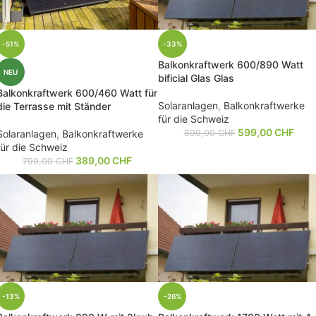
-51%
-33%
Balkonkraftwerk 600/890 Watt
NEU
bificial Glas Glas
Balkonkraftwerk 600/460 Watt für
Solaranlagen
,
Balkonkraftwerke
die Terrasse mit Ständer
für die Schweiz
599,00
CHF
Solaranlagen
,
Balkonkraftwerke
899,00
CHF
für die Schweiz
389,00
CHF
799,00
CHF
-13%
-26%