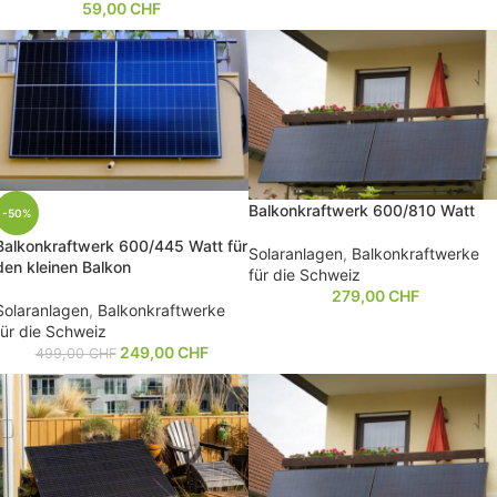
59,00
CHF
Balkonkraftwerk 600/810 Watt
-50%
Balkonkraftwerk 600/445 Watt für
Solaranlagen
,
Balkonkraftwerke
den kleinen Balkon
für die Schweiz
279,00
CHF
Solaranlagen
,
Balkonkraftwerke
für die Schweiz
249,00
CHF
499,00
CHF