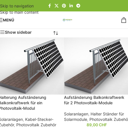
Skip to navigation
Skip to main content
MENÜ
Show sidebar
Halterung Aufständerung
Aufständerung Balkonkraftwerk
Balkonkraftwerk für ein
für 2 Photovoltaik-Module
Photovoltaik-Modul
Solaranlagen
,
Halter Ständer für
Solaranlagen
,
Kabel-Stecker-
Solarmodule
,
Photovoltaik Zubehö
Zubehör
,
Photovoltaik Zubehör
89,00
CHF