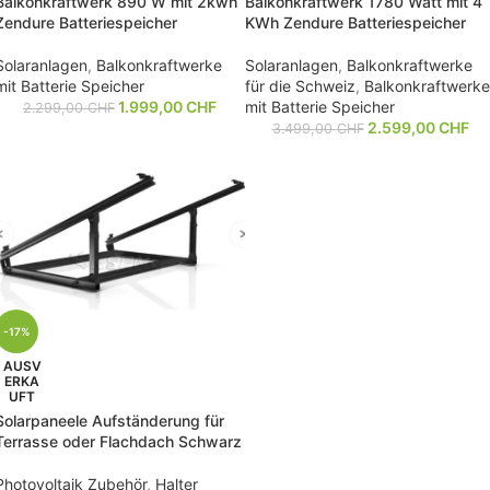
Balkonkraftwerk 890 W mit 2kwh
Balkonkraftwerk 1780 Watt mit 4
Zendure Batteriespeicher
KWh Zendure Batteriespeicher
Solaranlagen
,
Balkonkraftwerke
Solaranlagen
,
Balkonkraftwerke
mit Batterie Speicher
für die Schweiz
,
Balkonkraftwerke
1.999,00
CHF
mit Batterie Speicher
2.299,00
CHF
2.599,00
CHF
3.499,00
CHF
-17%
AUSV
ERKA
UFT
Solarpaneele Aufständerung für
Terrasse oder Flachdach Schwarz
Photovoltaik Zubehör
,
Halter