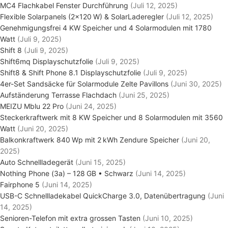
MC4 Flachkabel Fenster Durchführung
(Juli 12, 2025)
Flexible Solarpanels (2×120 W) & SolarLaderegler
(Juli 12, 2025)
Genehmigungsfrei 4 KW Speicher und 4 Solarmodulen mit 1780
Watt
(Juli 9, 2025)
Shift 8
(Juli 9, 2025)
Shift6mq Displayschutzfolie
(Juli 9, 2025)
Shift8 & Shift Phone 8.1 Displayschutzfolie
(Juli 9, 2025)
4er-Set Sandsäcke für Solarmodule Zelte Pavillons
(Juni 30, 2025)
Aufständerung Terrasse Flachdach
(Juni 25, 2025)
MEIZU Mblu 22 Pro
(Juni 24, 2025)
Steckerkraftwerk mit 8 KW Speicher und 8 Solarmodulen mit 3560
Watt
(Juni 20, 2025)
Balkonkraftwerk 840 Wp mit 2 kWh Zendure Speicher
(Juni 20,
2025)
Auto Schnellladegerät
(Juni 15, 2025)
Nothing Phone (3a) – 128 GB • Schwarz
(Juni 14, 2025)
Fairphone 5
(Juni 14, 2025)
USB-C Schnellladekabel QuickCharge 3.0, Datenübertragung
(Juni
14, 2025)
Senioren-Telefon mit extra grossen Tasten
(Juni 10, 2025)