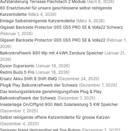
Aufständerung Terrasse Flachdach 2 Module
(April 6, 2026)
60 Ersatzbeutel für unsere geschlossene selbst reinigende
Katzentoilette
(März 4, 2026)
Einlage Selbstreinigende Katzentoilette
(März 4, 2026)
Gigaset Backside Protector GS5 GS5 PRO SE & Volla22 Schwarz
(Februar 1, 2026)
Gigaset Backside Protector GS5 GS5 PRO SE & Volla22
(Februar 1,
2026)
Balkonkraftwerk 890 Wp mit 4 kWh Zendure Speicher
(Januar 21,
2026)
Dyson Supersonic
(Januar 18, 2026)
Redmi Buds 5 Pro
(Januar 18, 2026)
Ersatz Akku Shift 8 Shift 6MQ
(Dezember 24, 2025)
Plug& Play Balkonkraftwerk der Schweiz
(Dezember 7, 2025)
Das leistungsstärkste genehmigungsfreie Plug & Play
Balkonkraftwerk der Schweiz
(Dezember 7, 2025)
Inselanlage On/Offgrid 900 Watt Solarleistung 5 KW Speicher
(Dezember 7, 2025)
Selbst reinigende offene Katzentoilette für grosse Katzen
(Dezember 4, 2025)
Senioren Natel Vertragsfrei mit Sos Button
(Dezember 2, 2025)