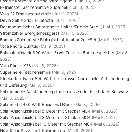
Smarte Katzentoilette selbstreinigend.
(Juni 10, 2025)
Extremste Taschenlampe Superhell
(Juni 3, 2025)
Volla 22 Displayschutzfolie
(Juni 1, 2025)
Devia Selfie Stick Bluetooth
(Juni 1, 2025)
Der magnetischer Smartphone-Halter für dein Auto.
(Juni 1, 2025)
Stromzähler Energiemessgerät
(Mai 10, 2025)
Bambus Zahnbürste Biologisch abbaubar 2er -Set
(Mai 9, 2025)
Volla Phone Quintus
(Mai 9, 2025)
Balkonkraftwerk 890 W mit 2kwh Zendure Batteriespeicher
(Mai 8,
2025)
Volla Phone X23
(Mai 8, 2025)
Super helle Taschenlampe
(Mai 8, 2025)
Steckerkraftwerk 890 Watt für Terasse, Garten inkl. Aufständerung
und Lieferung
(Mai 8, 2025)
Solarpaneele Aufständerung für Terrasse oder Flachdach Schwarz
(Mai 8, 2025)
Solarmodul 450 Watt Bficial Full Black
(Mai 8, 2025)
Solar Anschlusskabel 5 Meter mit Stecker MC4
(Mai 8, 2025)
Solar Anschlusskabel 3 Meter mit Stecker MC4
(Mai 8, 2025)
Solar Anschlusskabel 10 Meter mit Stecker MC4
(Mai 8, 2025)
Holz Solar Puzzle mit Solarantrieb
(Mai 8, 2025)